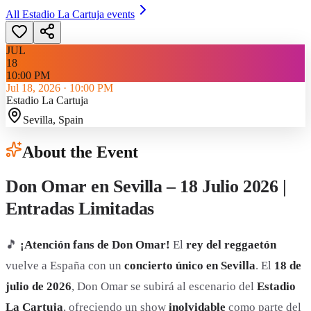
All
Estadio La Cartuja
events
JUL
18
10:00 PM
Jul 18, 2026
·
10:00 PM
Estadio La Cartuja
Sevilla
, Spain
About the Event
Don Omar en Sevilla – 18 Julio 2026 |
Entradas Limitadas
🎵
¡Atención fans de Don Omar!
El
rey del reggaetón
vuelve a España con un
concierto único en Sevilla
. El
18 de
julio de 2026
, Don Omar se subirá al escenario del
Estadio
La Cartuja
, ofreciendo un show
inolvidable
como parte del