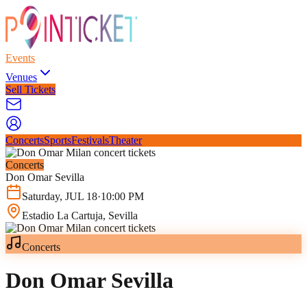
Events
Venues
Sell Tickets
Concerts
Sports
Festivals
Theater
Concerts
Don Omar Sevilla
Saturday
,
JUL
18
·
10:00 PM
Estadio La Cartuja
, Sevilla
Concerts
Don Omar Sevilla