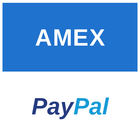
AMEX
Pay
Pal