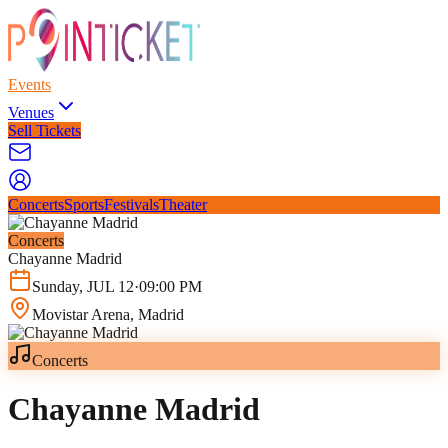
Events
Venues
Sell Tickets
Concerts
Sports
Festivals
Theater
Concerts
Chayanne Madrid
Sunday
,
JUL
12
·
09:00 PM
Movistar Arena
, Madrid
Concerts
Chayanne Madrid