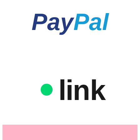
Pay
Pal
link