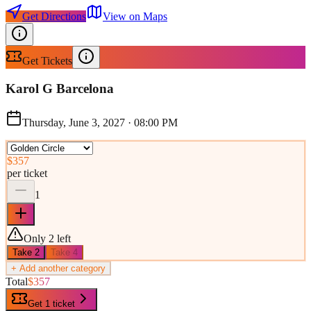
Get Directions
View on Maps
Get Tickets
Karol G Barcelona
Thursday, June 3, 2027
·
08:00 PM
$357
per ticket
1
Only 2 left
Take
2
Take
4
+ Add another category
Total
$357
Get 1 ticket