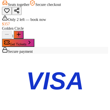
Seats together
Secure checkout
Only
2
left — book now
$357
Golden Circle
1
Get Tickets
Secure payment
VISA