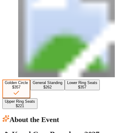
Golden Circle
General Standing
Lower Ring Seats
$357
$262
$357
Upper Ring Seats
$221
About the Event