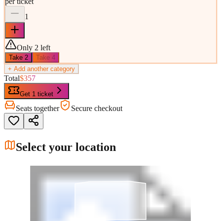
per ticket
1
Only 2 left
Take
2
Take
4
+ Add another category
Total
$357
Get 1 ticket
Seats together
Secure checkout
Select your location