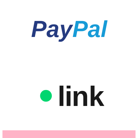
Pay
Pal
link