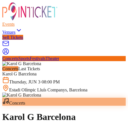
Events
Venues
Sell Tickets
Concerts
Sports
Festivals
Theater
Concerts
Last Tickets
Karol G Barcelona
Thursday
,
JUN
3
·
08:00 PM
Estadi Olímpic Lluís Companys
, Barcelona
Concerts
Karol G Barcelona