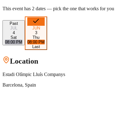
This event has
2
dates — pick the one that works for you
Past
JUL
JUN
4
3
Sat
Thu
08:00 PM
08:00 PM
Last
Location
Estadi Olímpic Lluís Companys
Barcelona
, Spain